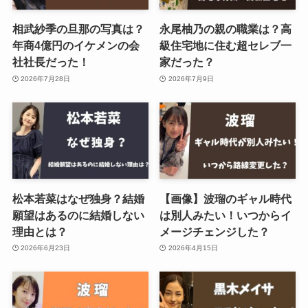
相武紗季の旦那の写真は？
永尾柚乃の親の職業は？高
年商4億円のイケメンの会
級住宅地に住む超セレブ一
社社長だった！
家だった？
2026年7月28日
2026年7月9日
松本若菜はなぜ独身？結婚
【画像】波瑠のギャル時代
願望はあるのに結婚しない
は別人みたい！いつからイ
理由とは？
メージチェンジした？
2026年6月23日
2026年4月15日