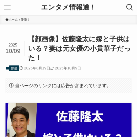
エンタメ情報通！
ホーム
俳優
【顔画像】佐藤隆太に嫁と子供は
2025
いる？妻は元女優の小貫華子だっ
10/09
た！
2025年8月19日
2025年10月9日
俳優
当ページのリンクには広告が含まれています。