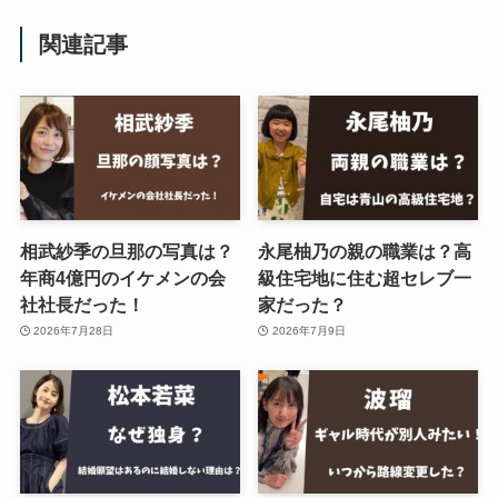
関連記事
相武紗季の旦那の写真は？
永尾柚乃の親の職業は？高
年商4億円のイケメンの会
級住宅地に住む超セレブ一
社社長だった！
家だった？
2026年7月28日
2026年7月9日