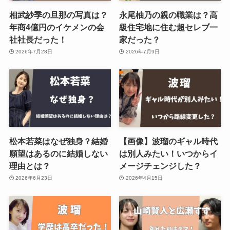
相武紗季の旦那の写真は？
永尾柚乃の親の職業は？高
年商4億円のイケメンの会
級住宅地に住む超セレブ一
社社長だった！
家だった？
2026年7月28日
2026年7月9日
松本若菜はなぜ独身？結婚
【画像】波瑠のギャル時代
願望はあるのに結婚しない
は別人みたい！いつからイ
理由とは？
メージチェンジした？
2026年6月23日
2026年4月15日