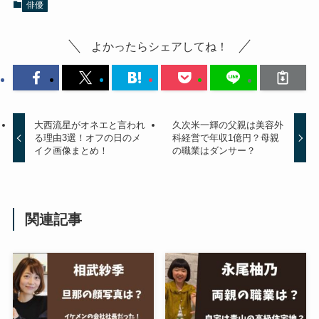
俳優
よかったらシェアしてね！
大西流星がオネエと言われ
久次米一輝の父親は美容外
る理由3選！オフの日のメ
科経営で年収1億円？母親
イク画像まとめ！
の職業はダンサー？
関連記事