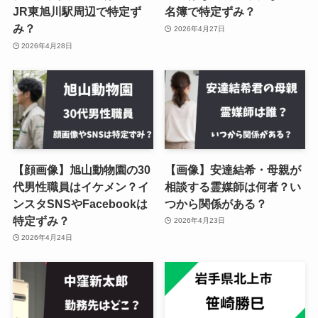
JR東旭川駅周辺で特定ず
名簿で特定ずみ？
み？
2026年4月27日
2026年4月28日
【顔画像】旭山動物園の30
【画像】安達結希・母親が
代男性職員はイケメン？イ
相談する霊媒師は何者？い
ンスタSNSやFacebookは
つから関係がある？
特定ずみ？
2026年4月23日
2026年4月24日