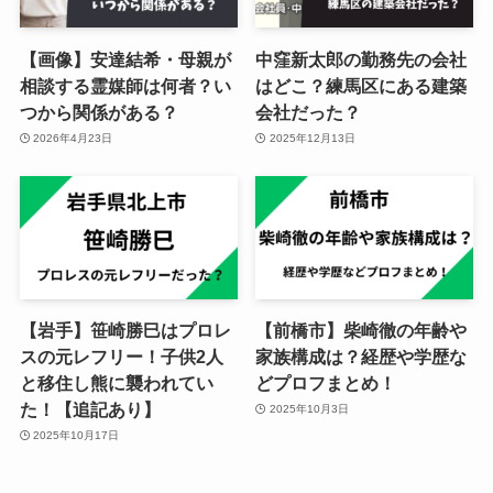
【画像】安達結希・母親が
中窪新太郎の勤務先の会社
相談する霊媒師は何者？い
はどこ？練馬区にある建築
つから関係がある？
会社だった？
2026年4月23日
2025年12月13日
【岩手】笹崎勝巳はプロレ
【前橋市】柴崎徹の年齢や
スの元レフリー！子供2人
家族構成は？経歴や学歴な
と移住し熊に襲われてい
どプロフまとめ！
た！【追記あり】
2025年10月3日
2025年10月17日