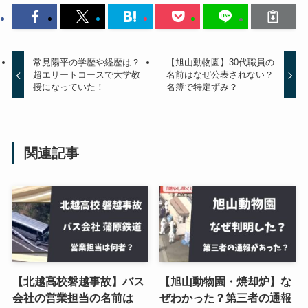
常見陽平の学歴や経歴は？
【旭山動物園】30代職員の
超エリートコースで大学教
名前はなぜ公表されない？
授になっていた！
名簿で特定ずみ？
関連記事
【北越高校磐越事故】バス
【旭山動物園・焼却炉】な
会社の営業担当の名前は
ぜわかった？第三者の通報