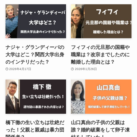
ナジャ・グランディーバの
フィフィの元旦那の国籍や
大学はどこ？関西大学出身
職業は？改宗までしたのに
のインテリだった？
離婚した理由とは？
2026年4月17日
2026年1月26日
橋下徹の生い立ちは壮絶だ
山口真由の子供の父親は
った！父親と親戚は暴力団
誰？婚約破棄をして卵子凍
関係者？
結をしていた！