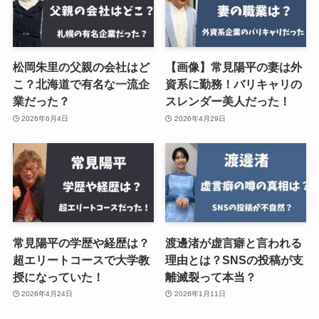
松岡朱里の父親の会社はど
【画像】常見陽平の妻は外
こ？北海道で有名な一流企
資系に勤務！バリキャリの
業だった？
スレンダー美人だった！
2026年6月4日
2026年4月29日
常見陽平の学歴や経歴は？
渡邊渚が虚言癖と言われる
超エリートコースで大学教
理由とは？SNSの投稿が支
授になっていた！
離滅裂って本当？
2026年4月24日
2026年1月11日