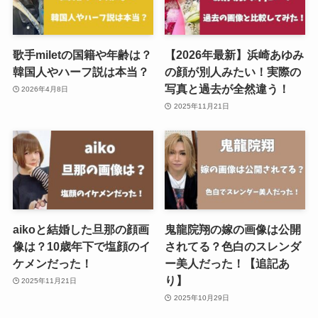
歌手miletの国籍や年齢は？
【2026年最新】浜崎あゆみ
韓国人やハーフ説は本当？
の顔が別人みたい！実際の
写真と過去が全然違う！
2026年4月8日
2025年11月21日
aikoと結婚した旦那の顔画
鬼龍院翔の嫁の画像は公開
像は？10歳年下で塩顔のイ
されてる？色白のスレンダ
ケメンだった！
ー美人だった！【追記あ
り】
2025年11月21日
2025年10月29日